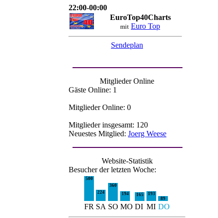
22:00-00:00
EuroTop40Charts
Euro Top
mit
Sendeplan
Mitglieder Online
Gäste Online: 1
Mitglieder Online: 0
Mitglieder insgesamt: 120
Neuestes Mitglied:
Joerg Weese
Website-Statistik
Besucher der letzten Woche:
500
360
224
194
193
165
89
FR
SA
SO
MO
DI
MI
DO