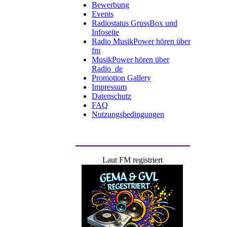
Bewerbung
Events
Radiostatus GrussBox und
Infoseite
Radio MusikPower hören über
fm
MusikPower hören über
Radio_de
Promotion Gallery
Impressum
Datenschutz
FAQ
Nutzungsbedingungen
Laut FM registriert