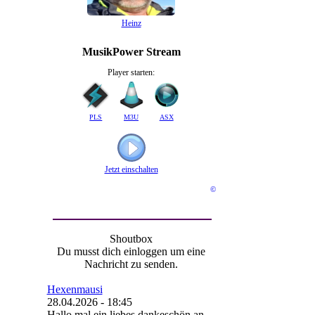
Heinz
MusikPower Stream
Player starten:
PLS
M3U
ASX
Jetzt einschalten
©
Shoutbox
Du musst dich einloggen um eine
Nachricht zu senden.
Hexenmausi
28.04.2026 - 18:45
Hallo mal ein liebes dankeschön an