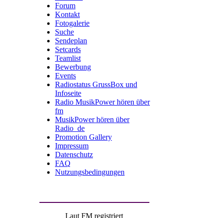
Forum
Kontakt
Fotogalerie
Suche
Sendeplan
Setcards
Teamlist
Bewerbung
Events
Radiostatus GrussBox und
Infoseite
Radio MusikPower hören über
fm
MusikPower hören über
Radio_de
Promotion Gallery
Impressum
Datenschutz
FAQ
Nutzungsbedingungen
Laut FM registriert