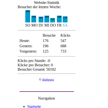
Website-Statistik
Besucher der letzten Woche:
360
194
193
196
176
165
125
SO
MO
DI
MI
DO
FR
SA
Besuche
Klicks
Heute:
176
547
Gestern:
196
688
Vorgestern:
125
733
Klicks pro Stunde: -0
Klicke pro Besucher: 0
Besucher Gesamt: 50182
©
diphputz
Navigation
Startseite