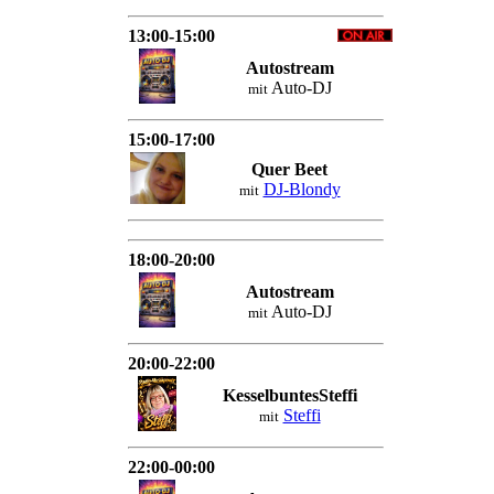
13:00-15:00
Autostream
Auto-DJ
mit
15:00-17:00
Quer Beet
DJ-Blondy
mit
18:00-20:00
Autostream
Auto-DJ
mit
20:00-22:00
KesselbuntesSteffi
Steffi
mit
22:00-00:00