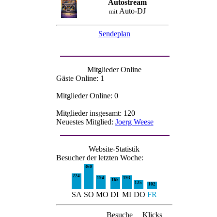
Autostream
Auto-DJ
mit
Sendeplan
Mitglieder Online
Gäste Online: 1
Mitglieder Online: 0
Mitglieder insgesamt: 120
Neuestes Mitglied:
Joerg Weese
Website-Statistik
Besucher der letzten Woche:
360
224
194
193
165
125
102
SA
SO
MO
DI
MI
DO
FR
Besuche
Klicks