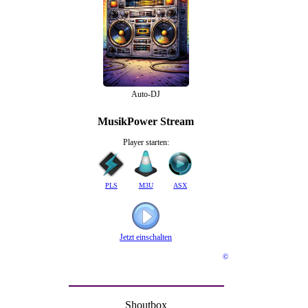
MusikPower Stream
Player starten:
PLS
M3U
ASX
Jetzt einschalten
©
Shoutbox
Du musst dich einloggen um eine
Nachricht zu senden.
Hexenmausi
28.04.2026 - 18:45
Hallo mal ein liebes dankeschön an
steffi Yvonne und tobi für die liebe
aufnahme im team. Hoffe ich hab
niemanden vergessen. LG
Hexenmausi