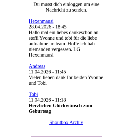
Andreas
11.04.2026 - 11:45
Vielen lieben dank Ihr beiden Yvonne
und Tobi
Tobi
11.04.2026 - 11:18
Herzlichen Glückwünsch zum
Geburtsag
Shoutbox Archiv
Geburtstage im August
14.08
Steffi
(2025)
14.08
Kruemelmonster
(2025)
21.08
SmokeVelvet
(37)
Studiobox
Grüße & Wünsche direkt ins