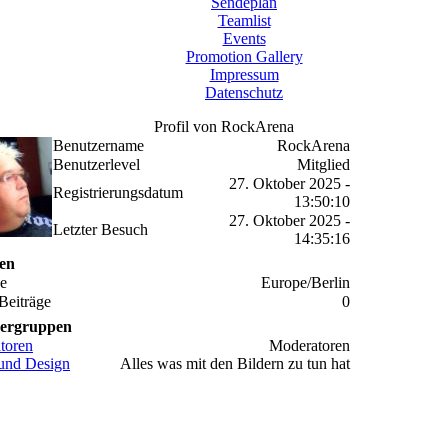
Sendeplan
Teamlist
Events
Promotion Gallery
Impressum
Datenschutz
Profil von RockArena
Benutzername
RockArena
Benutzerlevel
Mitglied
27. Oktober 2025 -
Registrierungsdatum
13:50:10
27. Oktober 2025 -
Letzter Besuch
14:35:16
en
ne
Europe/Berlin
Beiträge
0
ergruppen
toren
Moderatoren
 und Design
Alles was mit den Bildern zu tun hat