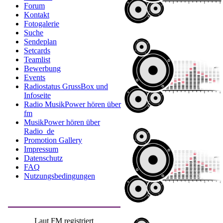
Forum
Kontakt
Fotogalerie
Suche
Sendeplan
Setcards
Teamlist
Bewerbung
Events
Radiostatus GrussBox und
Infoseite
Radio MusikPower hören über
fm
MusikPower hören über
Radio_de
Promotion Gallery
Impressum
Datenschutz
FAQ
Nutzungsbedingungen
Laut FM registriert