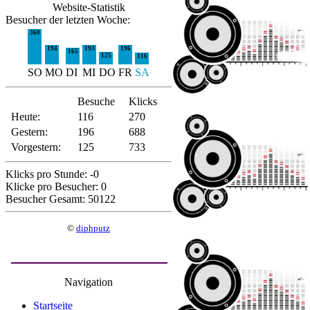
Website-Statistik
Besucher der letzten Woche:
360
194
193
196
165
125
116
SO
MO
DI
MI
DO
FR
SA
Besuche
Klicks
Heute:
116
270
Gestern:
196
688
Vorgestern:
125
733
Klicks pro Stunde: -0
Klicke pro Besucher: 0
Besucher Gesamt: 50122
©
diphputz
Navigation
Startseite