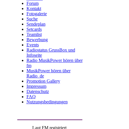
Forum
Kontakt
Fotogalerie
Suche
Sendeplan
Setcards
Teamlist
Bewerbung
Events
Radiostatus GrussBox und
Infoseite
Radio MusikPower hören über
fm
MusikPower hören über
Radio_de
Promotion Gallery
Impressum
Datenschutz
FAQ
Nutzungsbedingungen
Laut FM registriert