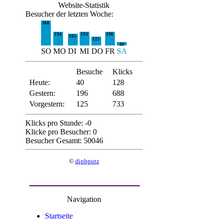
Website-Statistik
Besucher der letzten Woche:
360
194
193
196
165
125
40
SO
MO
DI
MI
DO
FR
SA
Besuche
Klicks
Heute:
40
128
Gestern:
196
688
Vorgestern:
125
733
Klicks pro Stunde: -0
Klicke pro Besucher: 0
Besucher Gesamt: 50046
©
diphputz
Navigation
Startseite