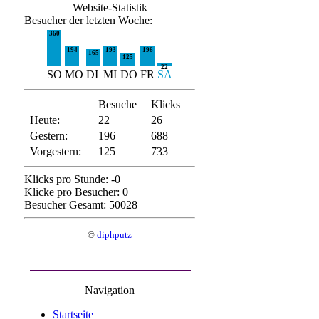
Website-Statistik
Besucher der letzten Woche:
360
194
193
196
165
125
22
SO
MO
DI
MI
DO
FR
SA
Besuche
Klicks
Heute:
22
26
Gestern:
196
688
Vorgestern:
125
733
Klicks pro Stunde: -0
Klicke pro Besucher: 0
Besucher Gesamt: 50028
©
diphputz
Navigation
Startseite