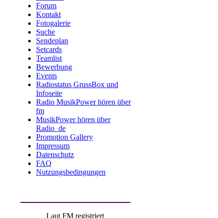
Forum
Kontakt
Fotogalerie
Suche
Sendeplan
Setcards
Teamlist
Bewerbung
Events
Radiostatus GrussBox und
Infoseite
Radio MusikPower hören über
fm
MusikPower hören über
Radio_de
Promotion Gallery
Impressum
Datenschutz
FAQ
Nutzungsbedingungen
Laut FM registriert