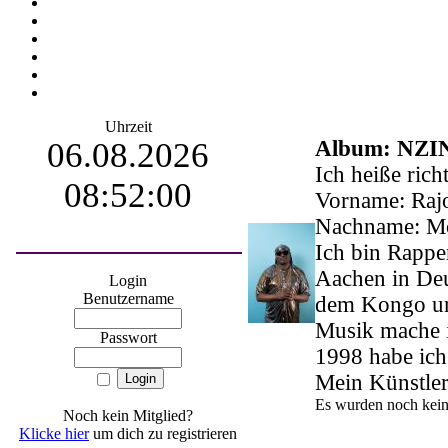
Uhrzeit
06.08.2026
Album: NZ
Ich heiße ric
08:52:01
Vorname: Raj
Nachname: M
Ich bin Rappe
Aachen in Deu
Login
Benutzername
dem Kongo und
Musik mache i
Passwort
1998 habe ic
Mein Künstler
Es wurden noch kein
Noch kein Mitglied?
Klicke hier
um dich zu registrieren