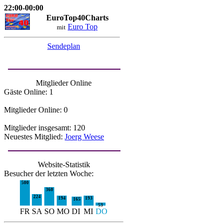
22:00-00:00
EuroTop40Charts
Euro Top
mit
Sendeplan
Mitglieder Online
Gäste Online: 1
Mitglieder Online: 0
Mitglieder insgesamt: 120
Neuestes Mitglied:
Joerg Weese
Website-Statistik
Besucher der letzten Woche:
500
360
224
194
193
165
53
FR
SA
SO
MO
DI
MI
DO