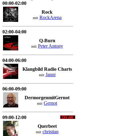
00:00-02:00
Rock
RockArena
mit
02:00-04:00
Q-Burn
Peter Antony
mit
04:00-06:00
Klangbild Radio Charts
Janni
mit
06:00-09:00
DermorgenmitGernot
Gernot
mit
09:00-12:00
Querbeet
christian
mit