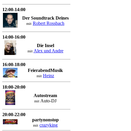
12:00-14:00
Der Soundtrack Deines
Robert Rossbach
mit
14:00-16:00
Die Insel
Alex und Andre
mit
16:00-18:00
FeierabendMusik
Heinz
mit
18:00-20:00
Autostream
Auto-DJ
mit
20:00-22:00
partynonstop
crazyking
mit