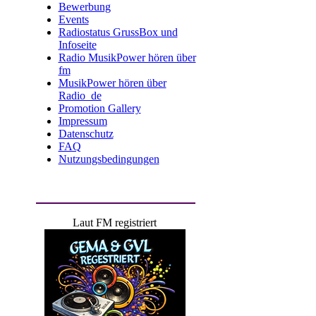
Bewerbung
Events
Radiostatus GrussBox und
Infoseite
Radio MusikPower hören über
fm
MusikPower hören über
Radio_de
Promotion Gallery
Impressum
Datenschutz
FAQ
Nutzungsbedingungen
Laut FM registriert